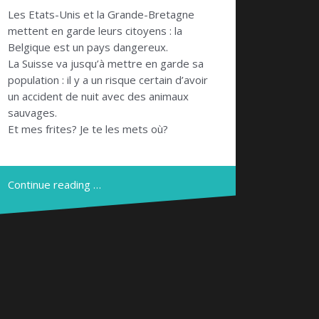
Les Etats-Unis et la Grande-Bretagne
mettent en garde leurs citoyens : la
Belgique est un pays dangereux.
La Suisse va jusqu’à mettre en garde sa
population : il y a un risque certain d’avoir
un accident de nuit avec des animaux
sauvages.
Et mes frites? Je te les mets où?
Continue reading …