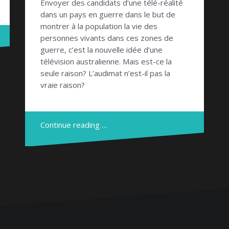
Envoyer des candidats d’une télé-réalité
dans un pays en guerre dans le but de
montrer à la population la vie des
personnes vivants dans ces zones de
guerre, c’est la nouvelle idée d’une
télévision australienne. Mais est-ce la
seule raison? L’audimat n’est-il pas la
vraie raison?
Continue reading …