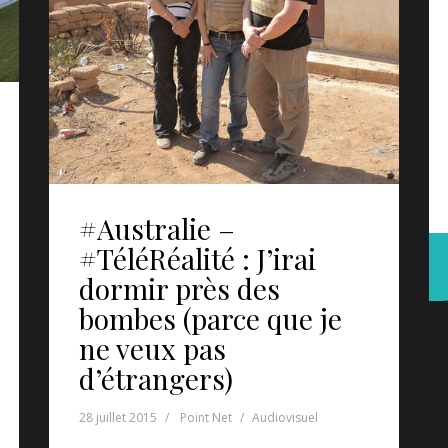
#Australie –
#TéléRéalité : J’irai
dormir près des
bombes (parce que je
ne veux pas
d’étrangers)
28 juillet 2015
Point Net
Audiovisuel