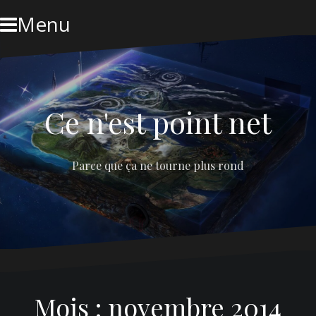
Skip
Menu
to
content
Ce n'est point net
Parce que ça ne tourne plus rond
Mois :
novembre 2014