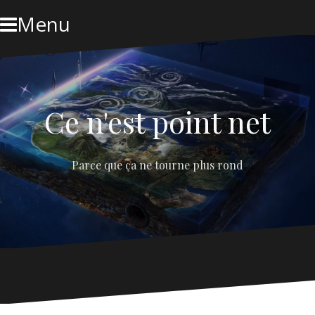
Skip
Menu
to
content
Ce n'est point net
Parce que ça ne tourne plus rond