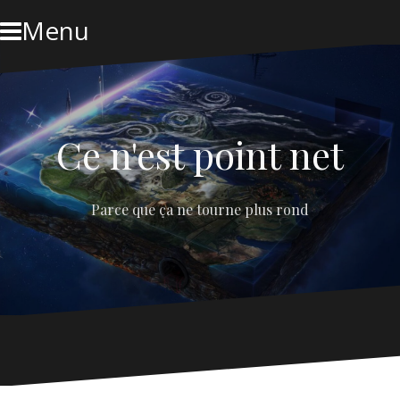
Skip
Menu
to
content
Ce n'est point net
Parce que ça ne tourne plus rond