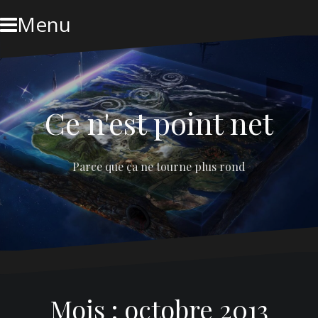
Skip
Menu
to
content
Ce n'est point net
Parce que ça ne tourne plus rond
Mois :
octobre 2013