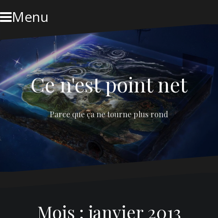
Skip
Menu
to
content
Ce n'est point net
Parce que ça ne tourne plus rond
Mois :
janvier 2013