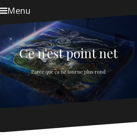
Skip
Menu
to
content
Ce n'est point net
Parce que ça ne tourne plus rond