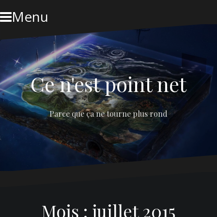
Skip
Menu
to
content
Ce n'est point net
Parce que ça ne tourne plus rond
Mois :
juillet 2015