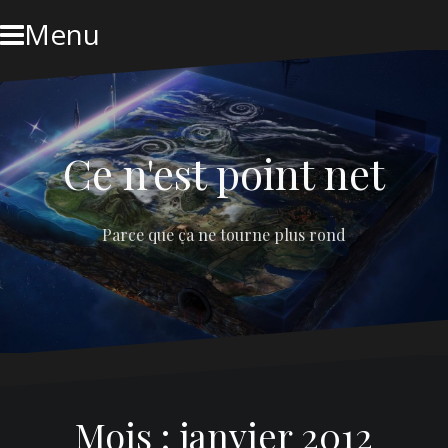
Skip
Menu
to
content
Ce n'est point net
Parce que ça ne tourne plus rond
Mois :
janvier 2012