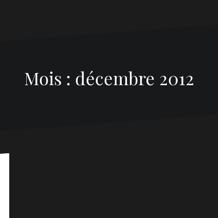
Mois :
décembre 2012