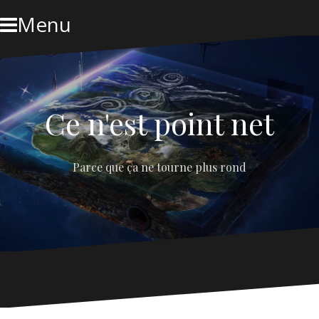
Skip
Menu
to
content
Ce n'est point net
Parce que ça ne tourne plus rond