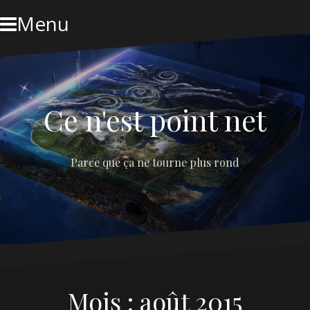
Skip
Menu
to
content
Ce n'est point net
Parce que ça ne tourne plus rond
Mois :
août 2015