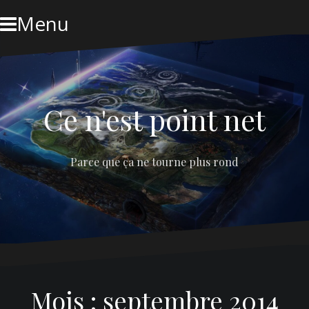
Skip
Menu
to
content
Ce n'est point net
Parce que ça ne tourne plus rond
Mois :
septembre 2014