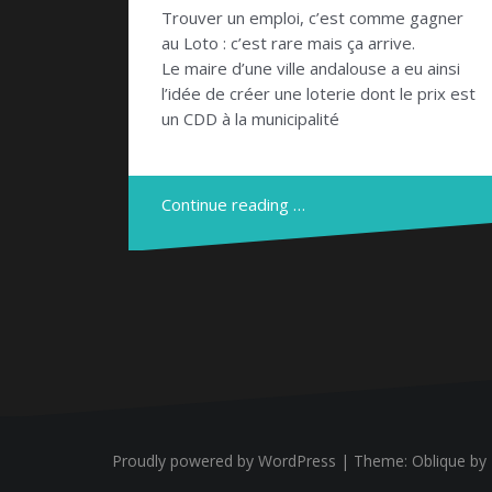
Trouver un emploi, c’est comme gagner
au Loto : c’est rare mais ça arrive.
Le maire d’une ville andalouse a eu ainsi
l’idée de créer une loterie dont le prix est
un CDD à la municipalité
Continue reading …
Proudly powered by WordPress
|
Theme:
Oblique
by 