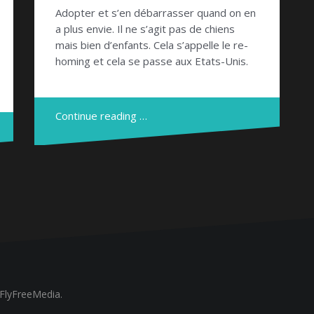
Adopter et s’en débarrasser quand on en
a plus envie. Il ne s’agit pas de chiens
mais bien d’enfants. Cela s’appelle le re-
homing et cela se passe aux Etats-Unis.
Continue reading …
FlyFreeMedia.