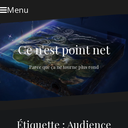
Skip
Menu
to
content
Ce n'est point net
Parce que ça ne tourne plus rond
Étiquette :
Audience