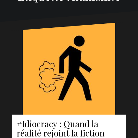
#Idiocracy : Quand la
réalité rejoint la fiction