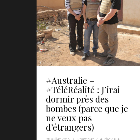
#Australie –
#TéléRéalité : J’irai
dormir près des
bombes (parce que je
ne veux pas
d’étrangers)
28 juillet 2015
Point Net
Audiovisuel