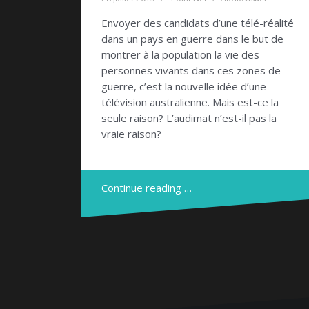
Envoyer des candidats d’une télé-réalité
dans un pays en guerre dans le but de
montrer à la population la vie des
personnes vivants dans ces zones de
guerre, c’est la nouvelle idée d’une
télévision australienne. Mais est-ce la
seule raison? L’audimat n’est-il pas la
vraie raison?
Continue reading …