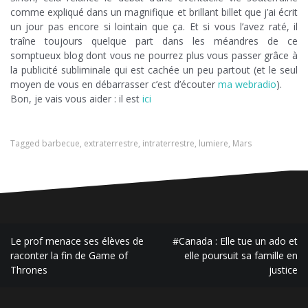
comme expliqué dans un magnifique et brillant billet que j’ai écrit
un jour pas encore si lointain que ça. Et si vous l’avez raté, il
traîne toujours quelque part dans les méandres de ce
somptueux blog dont vous ne pourrez plus vous passer grâce à
la publicité subliminale qui est cachée un peu partout (et le seul
moyen de vous en débarrasser c’est d’écouter
ma webradio
).
Bon, je vais vous aider : il est
ici
Tagged
barbecue
,
extraterrestre
,
intraterrestre
,
lumiere
,
Mars
Navigation
Le prof menace ses élèves de
#Canada : Elle tue un ado et
de
raconter la fin de Game of
elle poursuit sa famille en
Thrones
justice
l’article