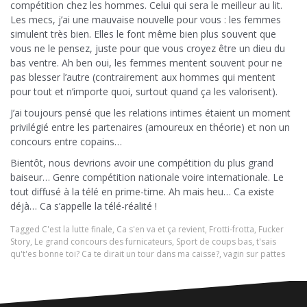
compétition chez les hommes. Celui qui sera le meilleur au lit.
Les mecs, j’ai une mauvaise nouvelle pour vous : les femmes
simulent très bien. Elles le font même bien plus souvent que
vous ne le pensez, juste pour que vous croyez être un dieu du
bas ventre. Ah ben oui, les femmes mentent souvent pour ne
pas blesser l’autre (contrairement aux hommes qui mentent
pour tout et n’importe quoi, surtout quand ça les valorisent).
J’ai toujours pensé que les relations intimes étaient un moment
privilégié entre les partenaires (amoureux en théorie) et non un
concours entre copains…
Bientôt, nous devrions avoir une compétition du plus grand
baiseur… Genre compétition nationale voire internationale. Le
tout diffusé à la télé en prime-time. Ah mais heu… Ca existe
déjà… Ca s’appelle la télé-réalité !
Tagged
C'est la lutte finale
,
Ca s'en va et ça revient
,
Frotti-frotta
,
Fucker
Story
,
Le grand concours des furnicateurs
,
Sport de coups bas
,
t'sais
qu't'es bonne toi? Ca te dirait un tour dans ma caisse?
,
vagin sur pattes