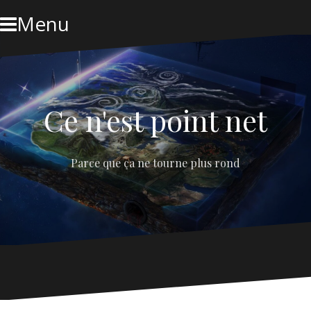
Skip
Menu
to
content
Ce n'est point net
Parce que ça ne tourne plus rond