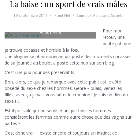
La baise : un sport de vrais mâles
19 septembre 2011
Point Net
Animaux
,
Relations
,
Société
Cliquez sur la photo pour mieux voir (si ça
Pour mon
vous tente)
retour, une
petite pub que
je trouve cocasse et horrible à la fois.
Une blogueuse pharmacienne qui poste des moments cocasses
de sa journée au boulot a posté cette pub sur son blog.
C’est une pub pour des préservatifs.
Bon, alors, ce que je remarque avec cette pub c’est le côté
obsédé du sexe chez les hommes. Genre « ouais, venez les
filles, avec ça je vais vous péter le croupion ! Je suis un dieu du
sexe ! ».
Est-il possible qu’une seule et unique fois les hommes
considèrent les femmes comme autre chose que des vagins sur
pattes ?
C’est donc vrai : il existe encore et toujours un instinct de