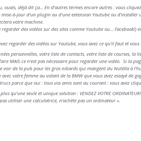
, ouais, déjà dit ça… En d’autres termes encore autres : vous cliquez
e mise-à-jour d’un plugin ou d’une extension Youtube ou d’installer
ectera votre machine.
 regarder des vidéos sur des sites comme Youtube ou… Facebook!) est 
ouvez regarder des vidéos sur Youtube, vous avez ce qu’il faut et vous
ées personnelles, votre liste de contacts, votre liste de courses, la l
e faire MAIS ce n’est pas nécessaire pour regarder une vidéo. Si la p
e voir de la pub pour les gros nibards qui mangent du Nutella à l’h
e avec votre femme au volant de la BMW que vous avez essayé de gagne
rucs parce que oui : tous vos amis sont au courant : vous avez cliqué
’ai plus qu’une seule et unique solution : VENDEZ VOTRE ORDINATEUR!
 pas utiliser une calculatrice, n’achète pas un ordinateur ».