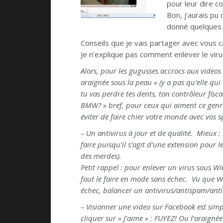
pour leur dire c
Bon, j’aurais pu 
donné quelques 
Conseils que je vais partager avec vous ca
Je n’explique pas comment enlever le viru
Alors, pour les gugusses accrocs aux videos
araignée sous la peau » (y a pas qu’elle qu
tu vas perdre tes dents, ton contrôleur fisca
BMW? » bref, pour ceux qui aiment ce genre 
éviter de faire chier votre monde avec vos 
– Un antivirus à jour et de qualité. Mieux
faire puisqu’il s’agit d’une extension pour l
des merdes).
Petit rappel : pour enlever un virus sous Wi
faut le faire en mode sans échec. Vu que Wi
échec, balancer un antivirus/antispam/anti
– Visionner une video sur Facebook est simp
cliquer sur « J’aime » : FUYEZ! Ou l’araign