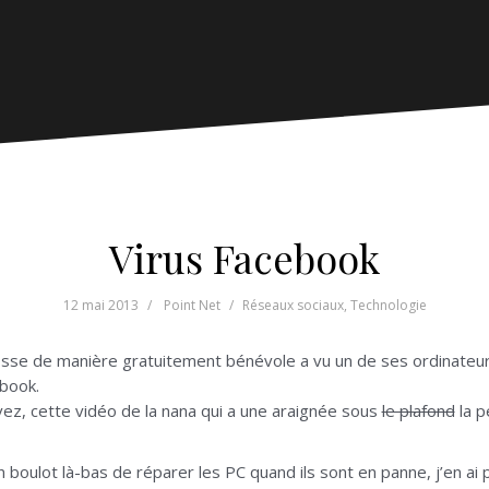
Virus Facebook
12 mai 2013
Point Net
Réseaux sociaux
,
Technologie
sse de manière gratuitement bénévole a vu un de ses ordinateurs
book.
vez, cette vidéo de la nana qui a une araignée sous
le plafond
la p
 boulot là-bas de réparer les PC quand ils sont en panne, j’en ai p