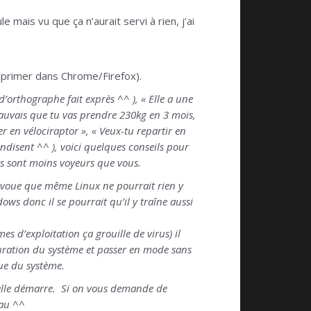
 mais vu que ça n’aurait servi à rien, j’ai
upprimer dans Chrome/Firefox).
’orthographe fait exprès ^^ ), « Elle a une
 mauvais que tu vas prendre 230kg en 3 mois,
er en vélociraptor », « Veux-tu repartir en
ndisent ^^ ), voici quelques conseils pour
ts sont moins voyeurs que vous.
’avoue que même Linux ne pourrait rien y
ows donc il se pourrait qu’il y traîne aussi
s d’exploitation ça grouille de virus) il
auration du système et passer en mode sans
ue du système.
t elle démarre. Si on vous demande de
eau ^^