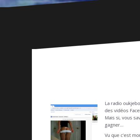
La radio oukjebo
des vidéos Face
Mais si, vous sa
gagner…
Vu que c’est mon