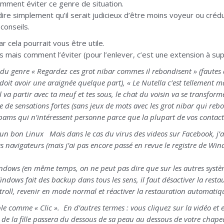
omment éviter ce genre de situation.
dire simplement qu’il serait judicieux d’être moins voyeur ou crédule
conseils.
r cela pourrait vous être utile.
s mais comment l’éviter (pour l’enlever, c’est une extension à s
 du genre « Regardez ces grot nibar commes il rebondisent » (fautes d
i doit avoir une araignée quelque part), « Le Nutella c’est tellement
l va partir avec ta meuf et tes sous, le chat du voisin va se transform
de sensations fortes (sans jeux de mots avec les grot nibar qui rebo
spams qui n’intéressent personne parce que la plupart de vos contac
 : un bon Linux Mais dans le cas du virus des videos sur Facebook, j
es navigateurs (mais j’ai pas encore passé en revue le registre de Wind
ndows (en même temps, on ne peut pas dire que sur les autres système
ndows fait des backup dans tous les sens, il faut désactiver la rest
troll, revenir en mode normal et réactiver la restauration automatiq
le comme « Clic ». En d’autres termes : vous cliquez sur la vidéo e
ée de la fille passera du dessous de sa peau au dessous de votre chap