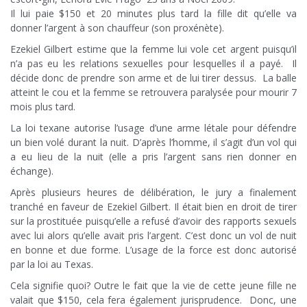
Il lui paie $150 et 20 minutes plus tard la fille dit qu’elle va
donner l’argent à son chauffeur (son proxénète).
Ezekiel Gilbert estime que la femme lui vole cet argent puisqu’il
n’a pas eu les relations sexuelles pour lesquelles il a payé. Il
décide donc de prendre son arme et de lui tirer dessus. La balle
atteint le cou et la femme se retrouvera paralysée pour mourir 7
mois plus tard.
La loi texane autorise l’usage d’une arme létale pour défendre
un bien volé durant la nuit. D’après l’homme, il s’agit d’un vol qui
a eu lieu de la nuit (elle a pris l’argent sans rien donner en
échange).
Après plusieurs heures de délibération, le jury a finalement
tranché en faveur de Ezekiel Gilbert. Il était bien en droit de tirer
sur la prostituée puisqu’elle a refusé d’avoir des rapports sexuels
avec lui alors qu’elle avait pris l’argent. C’est donc un vol de nuit
en bonne et due forme. L’usage de la force est donc autorisé
par la loi au Texas.
Cela signifie quoi? Outre le fait que la vie de cette jeune fille ne
valait que $150, cela fera également jurisprudence. Donc, une