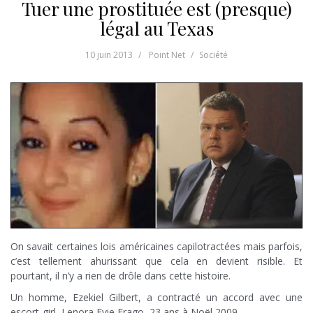
Tuer une prostituée est (presque)
légal au Texas
10 juin 2013
Point Net
Société
On savait certaines lois américaines capilotractées mais parfois,
c’est tellement ahurissant que cela en devient risible. Et
pourtant, il n’y a rien de drôle dans cette histoire.
Un homme, Ezekiel Gilbert, a contracté un accord avec une
escort-girl, Lenora Evie Frago 23 ans à Noël 2009.