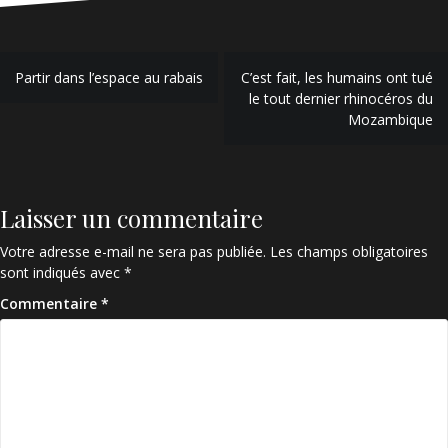
Navigation
Partir dans l’espace au rabais
C’est fait, les humains ont tué
de
le tout dernier rhinocéros du
Mozambique
l’article
Laisser un commentaire
Votre adresse e-mail ne sera pas publiée.
Les champs obligatoires
sont indiqués avec
*
Commentaire
*