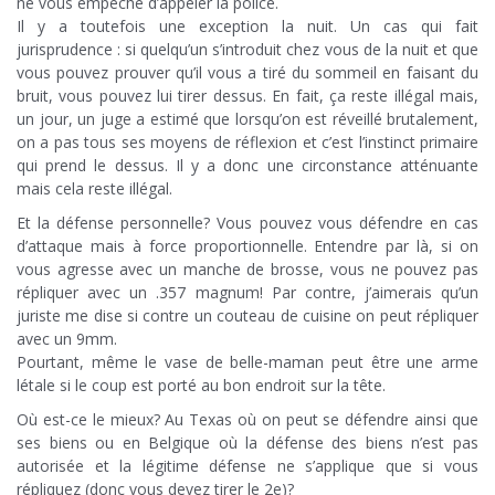
ne vous empêche d’appeler la police.
Il y a toutefois une exception la nuit. Un cas qui fait
jurisprudence : si quelqu’un s’introduit chez vous de la nuit et que
vous pouvez prouver qu’il vous a tiré du sommeil en faisant du
bruit, vous pouvez lui tirer dessus. En fait, ça reste illégal mais,
un jour, un juge a estimé que lorsqu’on est réveillé brutalement,
on a pas tous ses moyens de réflexion et c’est l’instinct primaire
qui prend le dessus. Il y a donc une circonstance atténuante
mais cela reste illégal.
Et la défense personnelle? Vous pouvez vous défendre en cas
d’attaque mais à force proportionnelle. Entendre par là, si on
vous agresse avec un manche de brosse, vous ne pouvez pas
répliquer avec un .357 magnum! Par contre, j’aimerais qu’un
juriste me dise si contre un couteau de cuisine on peut répliquer
avec un 9mm.
Pourtant, même le vase de belle-maman peut être une arme
létale si le coup est porté au bon endroit sur la tête.
Où est-ce le mieux? Au Texas où on peut se défendre ainsi que
ses biens ou en Belgique où la défense des biens n’est pas
autorisée et la légitime défense ne s’applique que si vous
répliquez (donc vous devez tirer le 2e)?