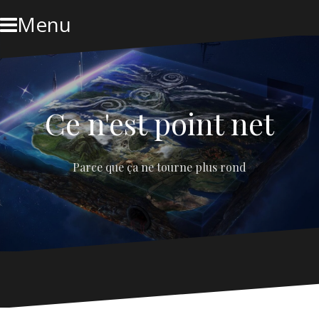
Skip
Menu
to
content
Ce n'est point net
Parce que ça ne tourne plus rond