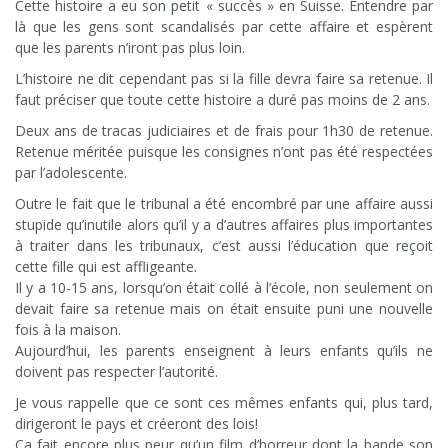
Cette histoire a eu son petit « succès » en Suisse. Entendre par
là que les gens sont scandalisés par cette affaire et espèrent
que les parents n’iront pas plus loin.
L’histoire ne dit cependant pas si la fille devra faire sa retenue. Il
faut préciser que toute cette histoire a duré pas moins de 2 ans.
Deux ans de tracas judiciaires et de frais pour 1h30 de retenue.
Retenue méritée puisque les consignes n’ont pas été respectées
par l’adolescente.
Outre le fait que le tribunal a été encombré par une affaire aussi
stupide qu’inutile alors qu’il y a d’autres affaires plus importantes
à traiter dans les tribunaux, c’est aussi l’éducation que reçoit
cette fille qui est affligeante.
Il y a 10-15 ans, lorsqu’on était collé à l’école, non seulement on
devait faire sa retenue mais on était ensuite puni une nouvelle
fois à la maison.
Aujourd’hui, les parents enseignent à leurs enfants qu’ils ne
doivent pas respecter l’autorité.
Je vous rappelle que ce sont ces mêmes enfants qui, plus tard,
dirigeront le pays et créeront des lois!
Ca fait encore plus peur qu’un film d’horreur dont la bande son