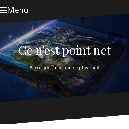
Skip
Menu
to
content
Ce n'est point net
Parce que ça ne tourne plus rond