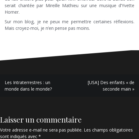
serait chantée par Mireille Mathieu sur une musique d’Yvette
Horner.
Sur mon blog, je ne peux me permettre certaines réflexions.
Mais croyez-moi, je n’en pense pas moins.
Navigation
Les Intraterrestres : un
[USA] Des enfants « de
de
monde dans le monde?
seconde main »
l’article
Laisser un commentaire
Votre adresse e-mail ne sera pas publiée.
Les champs obligatoires
sont indiqués avec
*