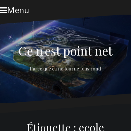
Skip
Menu
to
content
Ce n'est point net
Parce que ça ne tourne plus rond
Étiquette :
ecole