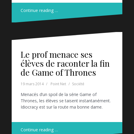
Continue reading …
Le prof menace ses
élèves de raconter la fin
de Game of Thrones
19 mars 2014
Point Net
Société
Menacés d’un spoil de la série Game of
Thrones, les élèves se taisent instantanément.
Idiocracy est sur la route ma bonne dame.
Continue reading …