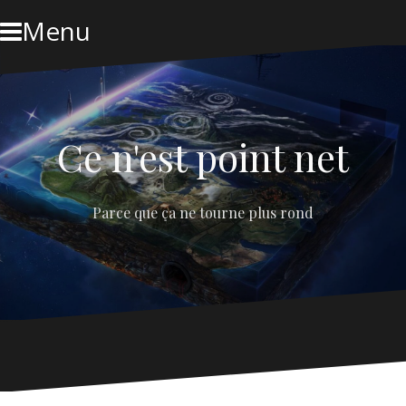
Skip
Menu
to
content
Ce n'est point net
Parce que ça ne tourne plus rond