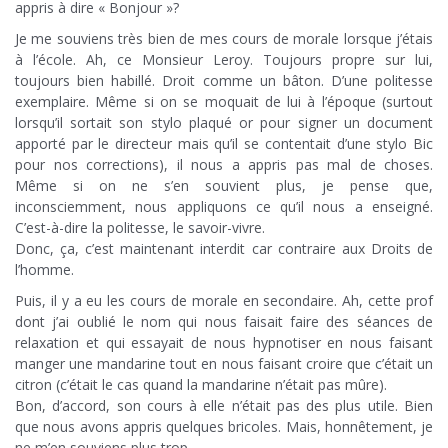
appris à dire « Bonjour »?
Je me souviens très bien de mes cours de morale lorsque j’étais
à l’école. Ah, ce Monsieur Leroy. Toujours propre sur lui,
toujours bien habillé. Droit comme un bâton. D’une politesse
exemplaire. Même si on se moquait de lui à l’époque (surtout
lorsqu’il sortait son stylo plaqué or pour signer un document
apporté par le directeur mais qu’il se contentait d’une stylo Bic
pour nos corrections), il nous a appris pas mal de choses.
Même si on ne s’en souvient plus, je pense que,
inconsciemment, nous appliquons ce qu’il nous a enseigné.
C’est-à-dire la politesse, le savoir-vivre.
Donc, ça, c’est maintenant interdit car contraire aux Droits de
l’homme.
Puis, il y a eu les cours de morale en secondaire. Ah, cette prof
dont j’ai oublié le nom qui nous faisait faire des séances de
relaxation et qui essayait de nous hypnotiser en nous faisant
manger une mandarine tout en nous faisant croire que c’était un
citron (c’était le cas quand la mandarine n’était pas mûre).
Bon, d’accord, son cours à elle n’était pas des plus utile. Bien
que nous avons appris quelques bricoles. Mais, honnêtement, je
ne m’en souviens plus trop.