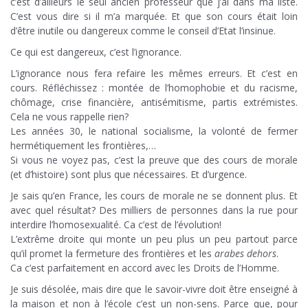
c’est d’ailleurs le seul ancien professeur que j’ai dans ma liste.
C’est vous dire si il m’a marquée. Et que son cours était loin
d’être inutile ou dangereux comme le conseil d’Etat l’insinue.
Ce qui est dangereux, c’est l’ignorance.
L’ignorance nous fera refaire les mêmes erreurs. Et c’est en
cours. Réfléchissez : montée de l’homophobie et du racisme,
chômage, crise financière, antisémitisme, partis extrémistes.
Cela ne vous rappelle rien?
Les années 30, le national socialisme, la volonté de fermer
hermétiquement les frontières,…
Si vous ne voyez pas, c’est la preuve que des cours de morale
(et d’histoire) sont plus que nécessaires. Et d’urgence.
Je sais qu’en France, les cours de morale ne se donnent plus. Et
avec quel résultat? Des milliers de personnes dans la rue pour
interdire l’homosexualité. Ca c’est de l’évolution!
L’extrême droite qui monte un peu plus un peu partout parce
qu’il promet la fermeture des frontières et les
arabes dehors
.
Ca c’est parfaitement en accord avec les Droits de l’Homme.
Je suis désolée, mais dire que le savoir-vivre doit être enseigné à
la maison et non à l’école c’est un non-sens. Parce que, pour