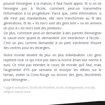
pouvoir l’enseigner à la maison, il faut l’avoir appris. Et si on ne
l’enseigne pas à l’école, comment peut-on transmettre
l’information à sa progéniture. Parce que, cette information, si
elle n’est pas standardisée, elle sera transformée au fil des
générations. Et du «
les noirs sont des gens bien
» on en arrivera
un jour à «
les noirs sont des jambons
« .
De plus, comment peut-on demander à des parents d’enseigner
le savoir-vivre quand ils demandent son interdiction à l’école…
C’est un peu comme demander à un parti extrémiste d’ouvrir
des centres pour les étrangers.
Notre monde devient de plus en plus individualiste. Les gens
rejettent tout ce qui n’est pas dans la norme (mais leur norme à
eux). Ce n’est pas interdire le cours de morale qu’il faut, mais
l’augmenter d’1h par semaine et envoyer les élèves sur le
terrain, inviter la Croix-Rouge ou encore des gens discriminés
pour témoigner…
Tagged
civilisation
,
Droits de l'Homme
,
ecole
,
enseignement
,
morale
,
religion
,
savoir-vivre