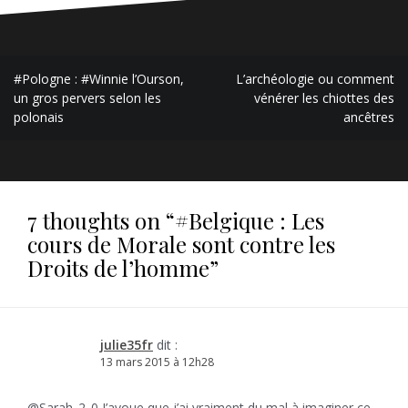
Navigation
#Pologne : #Winnie l’Ourson,
L’archéologie ou comment
de
un gros pervers selon les
vénérer les chiottes des
polonais
ancêtres
l’article
7 thoughts on “
#Belgique : Les
cours de Morale sont contre les
Droits de l’homme
”
julie35fr
dit :
13 mars 2015 à 12h28
@Sarah_2_0 J’avoue que j’ai vraiment du mal à imaginer ce