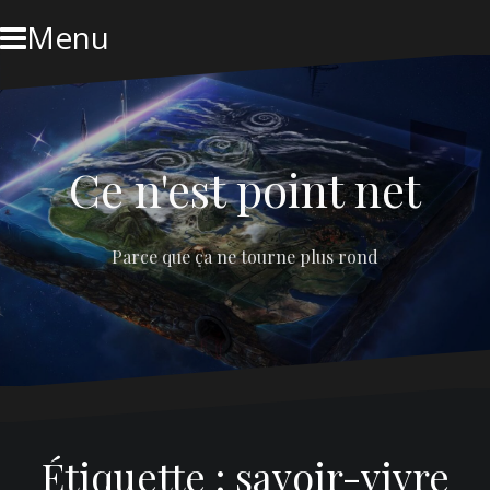
Skip
Menu
to
content
Ce n'est point net
Parce que ça ne tourne plus rond
Étiquette :
savoir-vivre