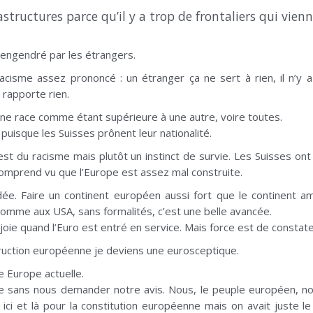
astructures parce qu’il y a trop de frontaliers qui vienn
 engendré par les étrangers.
acisme assez prononcé : un étranger ça ne sert à rien, il n’y a
rapporte rien.
une race comme étant supérieure à une autre, voire toutes.
puisque les Suisses prônent leur nationalité.
’est du racisme mais plutôt un instinct de survie. Les Suisses on
omprend vu que l’Europe est assez mal construite.
dée. Faire un continent européen aussi fort que le continent am
comme aux USA, sans formalités, c’est une belle avancée.
e joie quand l’Euro est entré en service. Mais force est de consta
struction européenne je deviens une eurosceptique.
e Europe actuelle.
èce sans nous demander notre avis. Nous, le peuple européen, n
 ici et là pour la constitution européenne mais on avait juste le