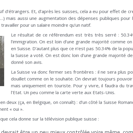
sif d’étrangers. Et, d’après les suisses, cela a eu pour effet d
…) mais aussi une augmentation des dépenses publiques pour l
travailler pour un salaire moindre qu’un natif.
Le résultat de ce référendum est très très serré : 50.34
l’immigration. On est loin d’une grande majorité comme on 
en Suisse. D’autant plus que ce n’est pas 50.34% de la pop
la Suisse a voté. On est donc loin d’une grande majorité de 
donné son avis.
La Suisse va donc fermer ses frontières : il ne sera plus pos
douillet comme on le souhaite. On devrait toujours pouvoir
mais uniquement en touriste. Pour y vivre, il faudra du trava
l’Etat. Un peu comme la carte verte aux Etats-Unis.
en deux (ça, en Belgique, on connaît) : d’un côté la Suisse Romand
ent « oui ».
que cela donne sur la télévision publique suisse :
 devrait être un peu mieux contrôlée voire même, comm