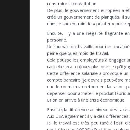
construire la constitution.
De plus, le gouvernement européen a été 
créé un gouvernement de planqués. Il su
dans le sac en train de « pointer » puis r
Ensuite, il y a une inégalité flagrante e
personne.
Un roumain qui travaille pour des cacahuèt
peine quelques mois de travail.
Cela pousse les employeurs à engager un 
car cela sera toujours plus que ce qu’il g
Cette différence salariale a provoqué un 
compte bancaire (je devrais peut-être mett
que le roumain va retourner dans son, pa
dépenser pour acheter le produit fabriqué
Et on en arrive à une crise économique.
Ensuite, la différence au niveau des taxe
Aux USA également il y a des différences,
Ici, le travail est très peu taxé à l’est
peut-être que 1000€ à l’est (non seulemen