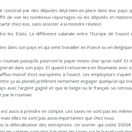
construit par des députés déjà bien en place dans leur pays qui 
ffit de voir les nombreux reportages où les députés et ministre
epartir chez eux, sans assister à la moindre réunion.
ntre les Etats. La différence salariale entre l’Europe de l’ouest
es dans son pays et qui vient travailler en France ou en Belgique 
roumain puisqu’ils pourront le payer moins cher qu’un natif. Et
agnerait dans son pays. Et quand il retournera en Roumanie avec son
afflux massif d’est-européens à l’ouest. Les employeurs n’ayant 
re ça au pluriel) préfèrent nettement engager quelqu’un qui travail
ys avec l’argent gagné et que le belge ou le français se retro
 par le roumain.
s est aussi à prendre en compte. Les taxes ne sont pas les mêmes 
 mais elles ne sont pas aussi importantes que chez nous.
, d’où la délocalisation des entreprises. Un ouvrier qui coûte 300
t les salaires sont plus bas mais les taxes sur le travail sont mo