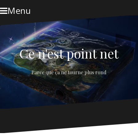
Skip
Menu
to
content
Ce n'est point net
Parce que ça ne tourne plus rond