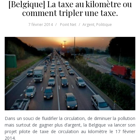
[Belgique] La taxe au kilomètre ou
comment tripler une taxe.
7 février 2014
Point Net
Argent
,
Politique
Dans un souci de fluidifier la circulation, de diminuer la pollution
mais surtout de gagner plus d’argent, la Belgique va lancer son
projet pilote de taxe de circulation au kilomètre le 17 février
2014.