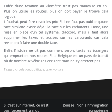
L’idée d’une taxation au kilomètre n’est pas mauvaise en soi.
Plus on utilise les routes, plus on doit payer. Je trouve cela
logique.
Il faudrait peut-être revoir les prix. Et il ne faut pas oublier qu’une
taxe similaire existe déjà : la taxe sur les carburants. Donc, une
mise en place d’un tel système, d’accord, mais il faut alors
supprimer les taxes et accises sur les carburants car cela
reviendra à faire une double taxe.
Enfin, l’histoire ne dit pas comment seront taxés les étrangers
qui empruntent nos routes. Et la Belgique est un pays de transit
où de nombreux véhicules circulent mais ne s’y arrêtent pas.
Tagged
circulation
,
politique
,
taxe
,
voiture
Navigation
Si c’est sur internet, ce n’est
[Suisse] Non à l’immigration
de
pas forcément vrai ou
européenne