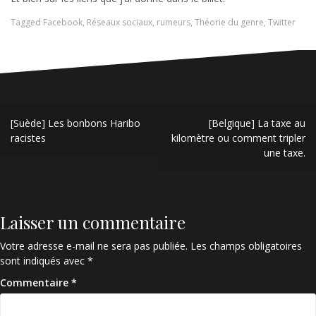
Tagged
Facebook
,
Réseaux sociaux
,
rumeurs
,
Théorie du genre
,
Twitter
Navigation
[Suède] Les bonbons Haribo
[Belgique] La taxe au
de
racistes
kilomètre ou comment tripler
une taxe.
l’article
Laisser un commentaire
Votre adresse e-mail ne sera pas publiée.
Les champs obligatoires
sont indiqués avec
*
Commentaire
*