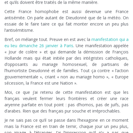
et qu’ils doivent être traités de la même manière.
Cette France homophobe est aussi devenue une France
antisémite. On parle autant de Dieudonné que de la météo. On
essaie de le faire taire ce qui fait monter encore un peu plus
l’antisémitisme.
Bref, on mélange tout. Preuve en est avec la
manifestation qui a
eu lieu dimanche 26 janvier à Paris
. Une manifestation appelée
« Jour de colère » et qui demande la démission de François
Hollande mais qui était initiée par des intégristes catholiques,
d’opposants au mariage homosexuel, de partisans de
l’humortiste Dieudonné et de familles. Tout ça contre « l’action
gouvernementale », criant « non au mariage homo », « Europe
sécession, la France est une Nation ».
Moi, ce que j’ai retenu de cette manifestation est que les
français veulent fermer leurs frontières et créer une race
aryenne parfaite en tout point : pas d’homos, pas de juifs, pas
d’arabes. Rien que des français pur souche et irréprochables.
Je ne sais pas ce qu’il se passe dans l’hexagone en ce moment
mais la France est en train de ternir, chaque jour un peu plus,
son image à l’étranger. J’ai l’impression qu’il n’y a pas que