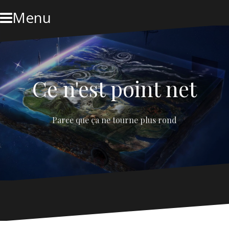
Skip
Menu
to
content
Ce n'est point net
Parce que ça ne tourne plus rond