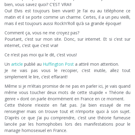
bien, vous savez quoi? C’EST VRAI!
Oui! Elvis est toujours bien vivant! Je l’ai eu au téléphone ce
matin et il se porte comme un charme. Certes, il a un peu vieilli,
mais il est toujours aussi Rock’n’Roll qu’à sa grande époque!
Comment ça, vous ne me croyez pas?
Pourtant, c’est sur mon site. Donc, sur internet. Et si c’est sur
internet, c’est que c’est vrai!
Ce n’est pas moi qui le dit, c’est vous!
Un
article
publié au
Huffington Post
a attiré mon attention.
Je ne vais pas vous le recopier, c’est inutile, allez tout
simplement le lire, c’est effarant!
Même si je m’étais promise de ne pas en parler ici, je vais quand
même vous toucher deux mots de cette stupide « Théorie du
genre » dont on parle énormément en France en ce moment.
Cette théorie n’existe en fait pas. J’ai bien essayé de me
renseigner mais on trouve tout et n’importe quoi à son sujet.
D’après ce que j’ai pu comprendre, c’est une théorie fumeuse
lancée par les homophobes lors des manifestations pour le
mariage homosexuel en France.