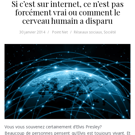
Si c’est sur internet, ce n’est pas
forcément vrai ou comment le
cerveau humain a disparu
30 janvier 2014
Point Net
Réseaux sociaux
,
Société
Vous vous souvenez certainement d’Elvis Presley?
Beaucoup de personnes pensent qu’Elvis est toujours vivant. Et