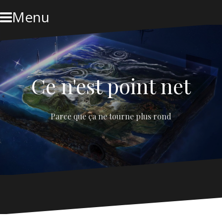
Skip
Menu
to
content
Ce n'est point net
Parce que ça ne tourne plus rond