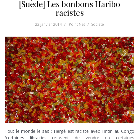
[Suède] Les bonbons Haribo
racistes
22 janvier 2014
Point Net
Société
Tout le monde le sait : Hergé est raciste avec Tintin au Congo
(certaines librairies refusent de vendre ou certaines