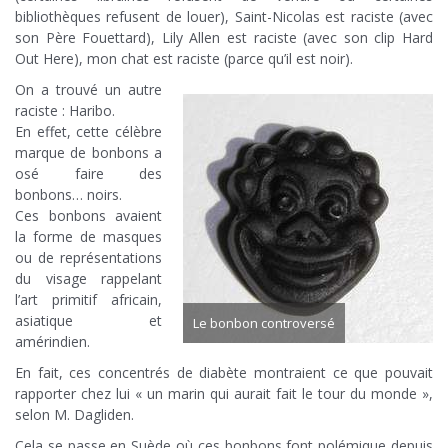
bibliothèques refusent de louer), Saint-Nicolas est raciste (avec
son Père Fouettard), Lily Allen est raciste (avec son clip Hard
Out Here), mon chat est raciste (parce qu’il est noir).
On a trouvé un autre
raciste : Haribo.
En effet, cette célèbre
marque de bonbons a
osé faire des
bonbons… noirs.
Ces bonbons avaient
la forme de masques
ou de représentations
du visage rappelant
l’art primitif africain,
asiatique et
Le bonbon controversé
amérindien.
En fait, ces concentrés de diabète montraient ce que pouvait
rapporter chez lui « un marin qui aurait fait le tour du monde »,
selon M. Dagliden.
Cela se passe en Suède où ces bonbons font polémique depuis