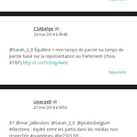
CSAbelge
dit :
26 mai 2014 à 9h48
@Sarah_2_0 Équilibre = mm temps de parole ou temps de
parole basé sur la représentation au Parlement (choix
RTBF)
http://t.co/DoOqy4wriL
Répondre
Uneraell
dit :
27 mai 2014 à 5h52
RT @mar_jailbroken: @Sarah_2_0: @piratesbelgium
#Elections : équité entre les partis dans les médias non
respectée #ouvrirlejeu #be2505 htt…