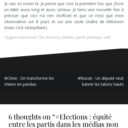
Je vais en rester là. Je pense que c’est la première fois que j’écris
un billet aussi long et aussi sérieux. Je tiens une nouvelle fois à
préciser que ceci n’a rien d’officiel et que ce n’est que mon
observation sur 8 jours et sur une seule chaîne de télévision
(mais c’est interpellant).
Tagged
audiovisuel
,
CSA
,
élections
,
médias
,
parité
,
politique
,
vote
Navigation
#Chine : On transforme les
#Russie : Un député veut
de
chiens en pandas.
bannir les talons hauts
l’article
6 thoughts on “
#Elections : équité
entre les partis dans les médias non