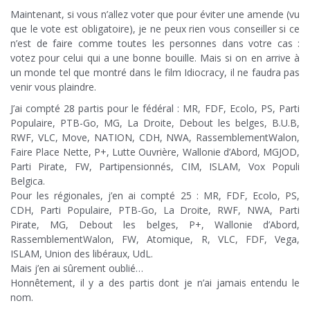
Maintenant, si vous n’allez voter que pour éviter une amende (vu
que le vote est obligatoire), je ne peux rien vous conseiller si ce
n’est de faire comme toutes les personnes dans votre cas :
votez pour celui qui a une bonne bouille. Mais si on en arrive à
un monde tel que montré dans le film Idiocracy, il ne faudra pas
venir vous plaindre.
J’ai compté 28 partis pour le fédéral : MR, FDF, Ecolo, PS, Parti
Populaire, PTB-Go, MG, La Droite, Debout les belges, B.U.B,
RWF, VLC, Move, NATION, CDH, NWA, RassemblementWalon,
Faire Place Nette, P+, Lutte Ouvrière, Wallonie d’Abord, MGJOD,
Parti Pirate, FW, Partipensionnés, CIM, ISLAM, Vox Populi
Belgica.
Pour les régionales, j’en ai compté 25 : MR, FDF, Ecolo, PS,
CDH, Parti Populaire, PTB-Go, La Droite, RWF, NWA, Parti
Pirate, MG, Debout les belges, P+, Wallonie d’Abord,
RassemblementWalon, FW, Atomique, R, VLC, FDF, Vega,
ISLAM, Union des libéraux, UdL.
Mais j’en ai sûrement oublié…
Honnêtement, il y a des partis dont je n’ai jamais entendu le
nom.