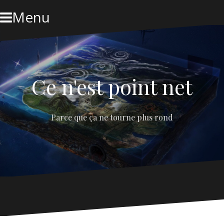
Skip
Menu
to
content
Ce n'est point net
Parce que ça ne tourne plus rond