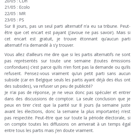
20/05 : CDh
21/05 : Ecolo
22/05 : MR
23/05 : PS
Sur 8 jours, pas un seul parti alternatif n’a eu sa tribune. Peut-
être que cet encart est payant (j’avoue ne pas savoir). Mais si
cet encart est gratuit, je trouve étonnant qu’aucun parti
alternatif n’a demandé à s’y trouver.
Vous allez d’ailleurs me dire que si les partis alternatifs ne sont
pas représentés sur toute une semaine (toutes émissions
confondues) c’est parce qu’ils n’en font pas la demande ou qu’ils
refusent. Pensez-vous vraiment qu’un petit parti sans aucun
subside (car en Belgique seuls les partis ayant déjà des élus ont
des subsides), va refuser un peu de publicité?
Je n’ai pas de réponse, je ne veux donc pas spéculer et entrer
dans des discussions de comptoir. La seule conclusion que je
peux en tirer c’est que la parité sur 8 jours (la semaine juste
avant les élections, donc la semaine la plus importante) n’est
pas respectée. Peut-être que sur toute la période électorale, si
on compte toutes les diffusions on arriverait à un temps égal
entre tous les partis mais j’en doute vraiment.