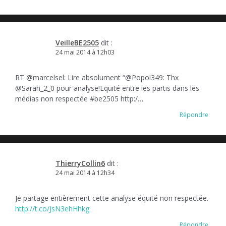
VeilleBE2505
dit :
24 mai 2014 à 12h03
RT @marcelsel: Lire absolument “@Popol349: Thx
@Sarah_2_0 pour analyse!Equité entre les partis dans les
médias non respectée #be2505 http:/…
Répondre
ThierryCollin6
dit :
24 mai 2014 à 12h34
Je partage entièrement cette analyse équité non respectée.
http://t.co/JsN3ehHhkg
Répondre