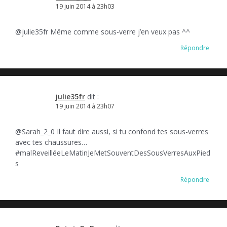
19 juin 2014 à 23h03
@julie35fr Même comme sous-verre j’en veux pas ^^
Répondre
julie35fr
dit :
19 juin 2014 à 23h07
@Sarah_2_0 Il faut dire aussi, si tu confond tes sous-verres
avec tes chaussures…
#malReveilléeLeMatinJeMetSouventDesSousVerresAuxPied
s
Répondre