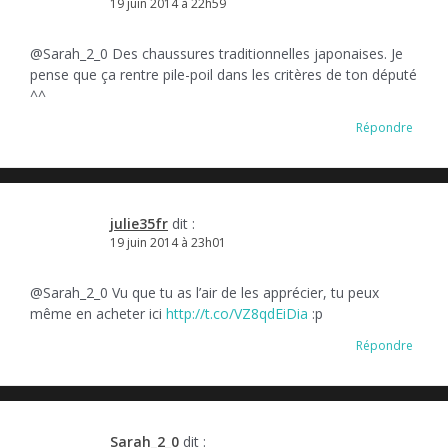
19 juin 2014 à 22h59
@Sarah_2_0 Des chaussures traditionnelles japonaises. Je
pense que ça rentre pile-poil dans les critères de ton député
^^
Répondre
julie35fr
dit :
19 juin 2014 à 23h01
@Sarah_2_0 Vu que tu as l’air de les apprécier, tu peux
même en acheter ici
http://t.co/VZ8qdEiDia
:p
Répondre
Sarah_2_0
dit :