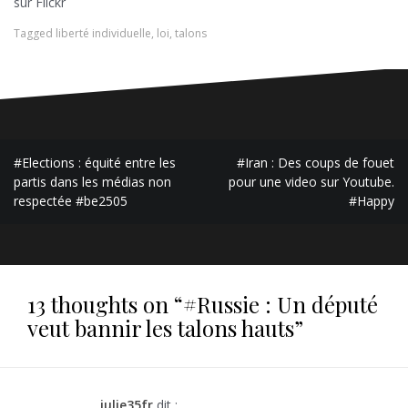
sur Flickr
Tagged
liberté individuelle
,
loi
,
talons
Navigation
#Elections : équité entre les
#Iran : Des coups de fouet
de
partis dans les médias non
pour une video sur Youtube.
respectée #be2505
#Happy
l’article
13 thoughts on “
#Russie : Un député
veut bannir les talons hauts
”
julie35fr
dit :