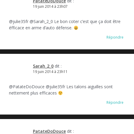
PatateDoDouce
dit :
19 juin 2014 à 23h07
@julie35fr @Sarah_2_0 Le bon coter c’est que ça doit être
éfficace en arme d’auto défense.
Répondre
Sarah_2_0
dit :
19 juin 2014 à 23h11
@PatateDoDouce @julie35fr Les talons aiguilles sont
nettement plus efficaces
Répondre
PatateDoDouce
dit :