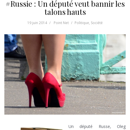
#Russie : Un député veut bannir les
talons hauts
19 juin 2014
Point Net
Politique
,
Société
Un député Russe, Oleg