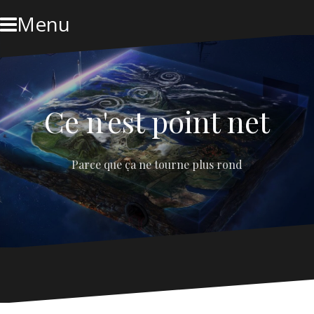
Skip
Menu
to
content
Ce n'est point net
Parce que ça ne tourne plus rond