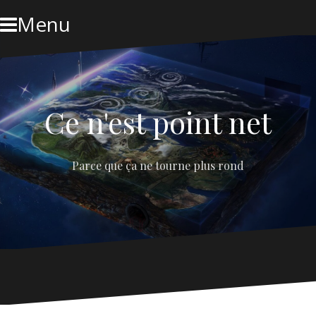
Skip
Menu
to
content
Ce n'est point net
Parce que ça ne tourne plus rond