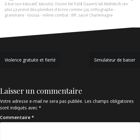
à but non éducatif
,
kikoolol
,
Ooonn Né PaS$ DaannS lah MeRdeUh (en
plus ça prend des plombes d'écrire comme ça)
,
orthographe -
grammaire - toussa - même combat : RIP
,
sacré Charlemagne
Navigation
Violence gratuite et fierté
Simulateur de baiser
de
l’article
Laisser un commentaire
Votre adresse e-mail ne sera pas publiée.
Les champs obligatoires
sont indiqués avec
*
Commentaire
*