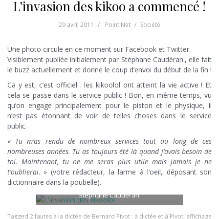
L’invasion des kikoo a commencé !
29 avril 2011
Point Net
Société
Une photo circule en ce moment sur Facebook et Twitter.
Visiblement publiée initialement par Stéphane Caudéran., elle fait
le buzz actuellement et donne le coup d’envoi du début de la fin !
Ca y est, c’est officiel : les kikoolol ont atteint la vie active ! Et
cela se passe dans le service public ! Bon, en même temps, vu
qu’on engage principalement pour le piston et le physique, il
n’est pas étonnant de voir de telles choses dans le service
public.
«
Tu m’as rendu de nombreux services tout au long de ces
nombreuses années. Tu as toujours été là quand j’avais besoin de
toi. Maintenant, tu ne me seras plus utile mais jamais je ne
t’oublierai
. » (votre rédacteur, la larme à l’oeil, déposant son
dictionnaire dans la poubelle).
L'invasion des kikoolol. Crédit image :
Stéphane Caudéran.
Tagged
2 fautes à la dictée de Bernard Pivot : à dictée et à Pivot
,
affichage