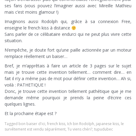
ses fans (vous pouvez l’imaginer aussi avec Mireille Mathieu
mais c’est moins glamour !)
Imaginons aussi Rodolph qui, grâce à sa connexion Free,
enseigne le french kiss à distance
Sans parler de ce célibataire endurci qui ne peut plus vivre cette
situation.
N’empêche, je doute fort qu’une paille actionnée par un moteur
remplace réellement un baiser…
Bref, je m’apprêtais à faire un article de 3 pages sur le sujet
mais je trouve cette invention tellement… comment dire… en
fait il n’y a même pas de mot pour définir cette invention… Ah si,
voilà : PATHETIQUE !
Donc, je trouve cette invention tellement pathétique que je me
demande même pourquoi je prends la peine d’écrire ces
quelques lignes.
Et la prochaine étape est ?
Tagged
bon baiser d'ici
,
french kiss
,
Ich bin Rodolph
,
japanese kiss
,
le
survêtement est vendu séparément
,
Tu viens chéri?
,
tupudubec