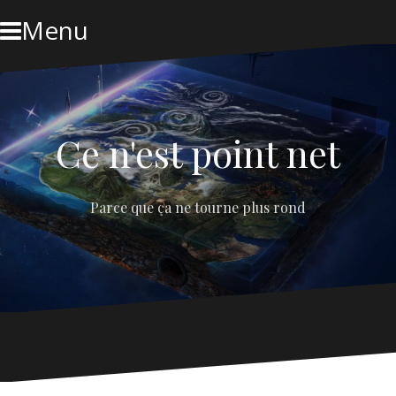
Skip
Menu
to
content
Ce n'est point net
Parce que ça ne tourne plus rond