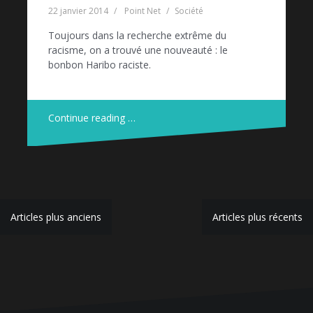
22 janvier 2014
Point Net
Société
Toujours dans la recherche extrême du
racisme, on a trouvé une nouveauté : le
bonbon Haribo raciste.
Continue reading …
Navigation
Articles plus anciens
Articles plus récents
des
articles