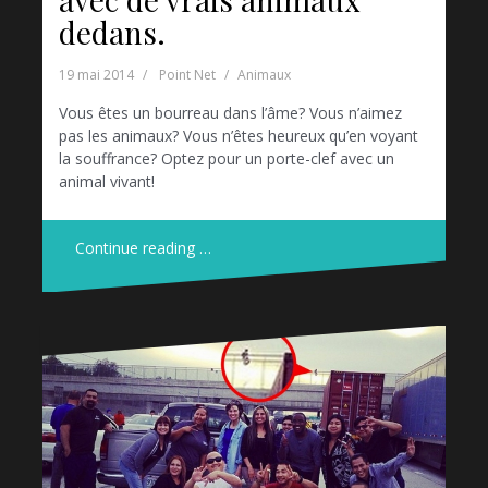
dedans.
19 mai 2014
Point Net
Animaux
Vous êtes un bourreau dans l’âme? Vous n’aimez
pas les animaux? Vous n’êtes heureux qu’en voyant
la souffrance? Optez pour un porte-clef avec un
animal vivant!
Continue reading …