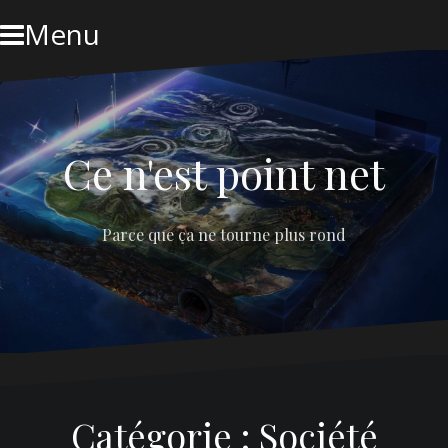
Skip
Menu
to
content
Ce n'est point net
Parce que ça ne tourne plus rond
Catégorie :
Société